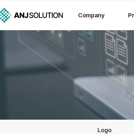
Company
P
Organization
AAD
Vision
TTM
History
Direction
Logo