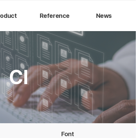
roduct
Reference
News
S
Catalogue
S
Patents & Certifications
CI
CI
Font